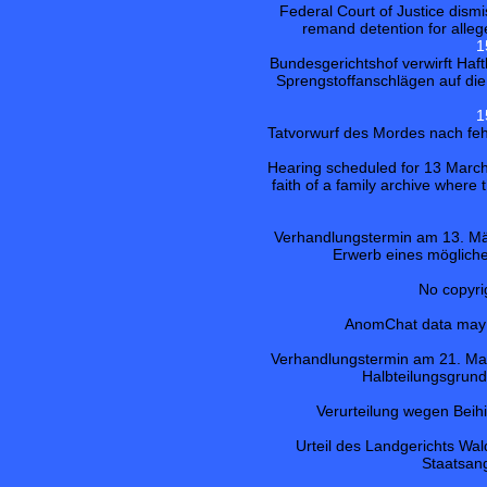
Federal Court of Justice dismi
remand detention for alleg
1
Bundesgerichtshof verwirft Ha
Sprengstoffanschlägen auf die
1
Tatvorwurf des Mordes nach fe
Hearing scheduled for 13 March
faith of a family archive where
Verhandlungstermin am 13. Mä
Erwerb eines möglic
No copyri
AnomChat data may b
Verhandlungstermin am 21. Mai
Halbteilungsgrund
Verurteilung wegen Beih
Urteil des Landgerichts Wa
Staatsan