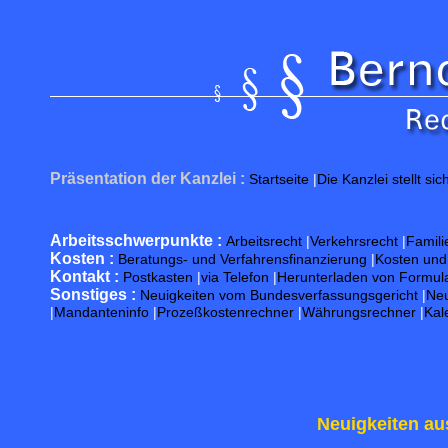
Präsentation der Kanzlei :
Startseite
|
Die Kanzlei stellt sic
Arbeitsschwerpunkte :
Arbeitsrecht
|
Verkehrsrecht
|
Famili
Kosten :
Beratungs- und Verfahrensfinanzierung
|
Kosten un
Kontakt :
Postkasten
|
via Telefon
|
Herunterladen von Formul
Sonstiges :
Neuigkeiten vom Bundesverfassungsgericht
|
Neu
|
Mandanteninfo
|
Prozeßkostenrechner
|
Währungsrechner
|
Kal
Neuigkeiten au