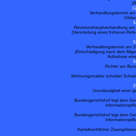
(R
1
Verhandlungstermin am 
(Vide
5
Revisionshauptverhandlung am 2
(Verurteilung eines früheren Ref
5
Verhandlungstermin am 26
(Entschädigung nach dem Allg
Aufnahme einer
5
Richter am Bunde
Wohnungsmakler schuldet Schaden
2
Unzulässigkeit einer
Bundesgerichtshof legt dem Ger
Informationspfl
Bundesgerichtshof legt dem Ger
Informationspfl
Kartellrechtlicher Zwangslize