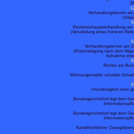
(R
1
Verhandlungstermin am 
(Vide
5
Revisionshauptverhandlung am 2
(Verurteilung eines früheren Ref
5
Verhandlungstermin am 26
(Entschädigung nach dem Allg
Aufnahme einer
5
Richter am Bunde
Wohnungsmakler schuldet Schaden
2
Unzulässigkeit einer
Bundesgerichtshof legt dem Ger
Informationspfl
Bundesgerichtshof legt dem Ger
Informationspfl
Kartellrechtlicher Zwangslize