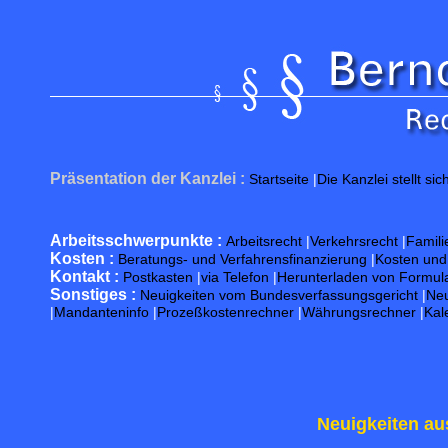
Präsentation der Kanzlei :
Startseite
|
Die Kanzlei stellt sic
Arbeitsschwerpunkte :
Arbeitsrecht
|
Verkehrsrecht
|
Famili
Kosten :
Beratungs- und Verfahrensfinanzierung
|
Kosten un
Kontakt :
Postkasten
|
via Telefon
|
Herunterladen von Formul
Sonstiges :
Neuigkeiten vom Bundesverfassungsgericht
|
Neu
|
Mandanteninfo
|
Prozeßkostenrechner
|
Währungsrechner
|
Kal
Neuigkeiten au