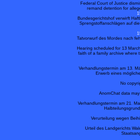
Federal Court of Justice dismi
remand detention for alleg
1
Bundesgerichtshof verwirft Ha
Sprengstoffanschlägen auf die
1
Tatvorwurf des Mordes nach fe
Hearing scheduled for 13 March
faith of a family archive where
Verhandlungstermin am 13. Mä
Erwerb eines möglic
No copyri
AnomChat data may b
Verhandlungstermin am 21. Mai
Halbteilungsgrund
Verurteilung wegen Beih
Urteil des Landgerichts Wa
Staatsan