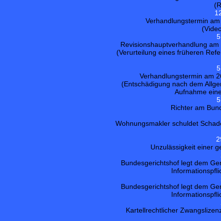
(R
1
Verhandlungstermin am 
(Vide
5
Revisionshauptverhandlung am 2
(Verurteilung eines früheren Ref
5
Verhandlungstermin am 26
(Entschädigung nach dem Allg
Aufnahme einer
5
Richter am Bunde
Wohnungsmakler schuldet Schaden
2
Unzulässigkeit einer
Bundesgerichtshof legt dem Ger
Informationspfl
Bundesgerichtshof legt dem Ger
Informationspfl
Kartellrechtlicher Zwangslize