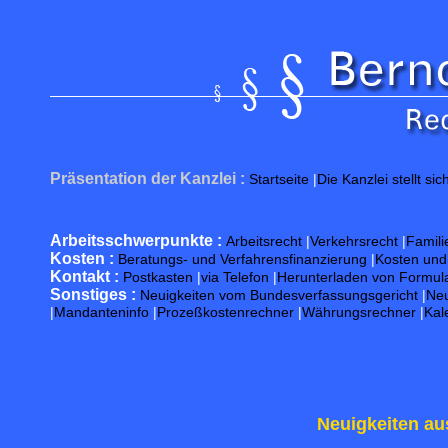
Präsentation der Kanzlei :
Startseite
|
Die Kanzlei stellt sic
Arbeitsschwerpunkte :
Arbeitsrecht
|
Verkehrsrecht
|
Famili
Kosten :
Beratungs- und Verfahrensfinanzierung
|
Kosten un
Kontakt :
Postkasten
|
via Telefon
|
Herunterladen von Formul
Sonstiges :
Neuigkeiten vom Bundesverfassungsgericht
|
Neu
|
Mandanteninfo
|
Prozeßkostenrechner
|
Währungsrechner
|
Kal
Neuigkeiten au