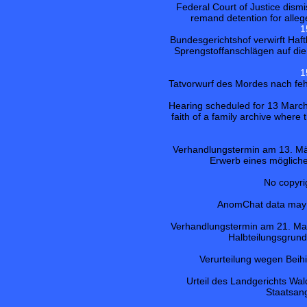
Federal Court of Justice dismi
remand detention for alleg
1
Bundesgerichtshof verwirft Ha
Sprengstoffanschlägen auf die
1
Tatvorwurf des Mordes nach fe
Hearing scheduled for 13 March
faith of a family archive where
Verhandlungstermin am 13. Mä
Erwerb eines möglic
No copyri
AnomChat data may b
Verhandlungstermin am 21. Mai
Halbteilungsgrund
Verurteilung wegen Beih
Urteil des Landgerichts Wa
Staatsan